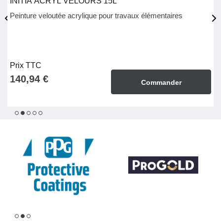
INITIA ACRYL VELOURS 15L
Peinture veloutée acrylique pour travaux élémentaires
Prix TTC
140,94 €
Commander
1
2
3
4
5
1
2
3