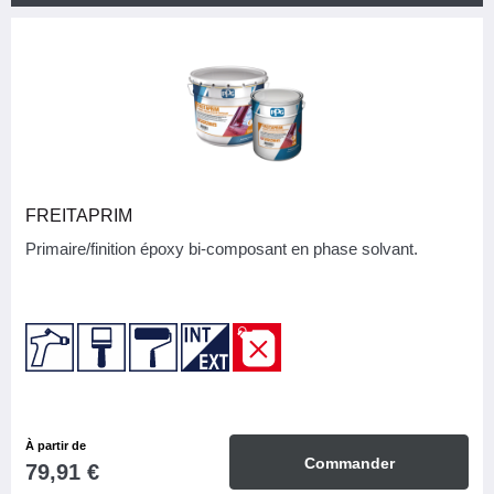
CATÉGORIE
4
Peintures
MARQUE
PPG Light PC
4
FREITAPRIM
APPLICATION/MODE DE POSE
Primaire/finition époxy bi-composant en phase solvant.
Brosse
4
Pistolet
3
Rouleau
4
BASE
Phase aqueuse
1
À partir de
Commander
79,91 €
Phase solvant
2