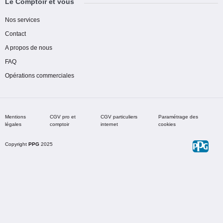
Le Comptoir et vous
Nos services
Contact
A propos de nous
FAQ
Opérations commerciales
Mentions
CGV pro et
CGV particuliers
Paramétrage des
légales
comptoir
internet
cookies
Copyright
PPG
2025
;
;
Ce produit a bien été