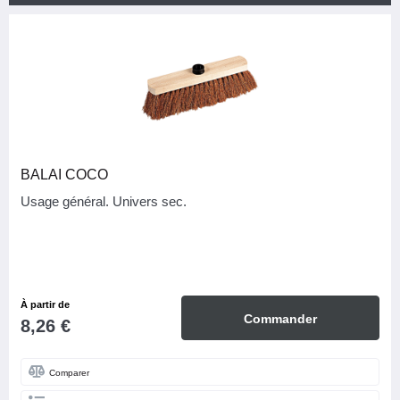
CATÉGORIE
48
Materiel & fournitures
MARQUE
DPE
7
BALAI COCO
Gliss'Grip
6
Usage général. Univers sec.
Nuvik
2
Onyx
2
Outil Parfait
13
À partir de
Primex
5
Commander
8,26 €
ProGold
10
Sika
1
Comparer