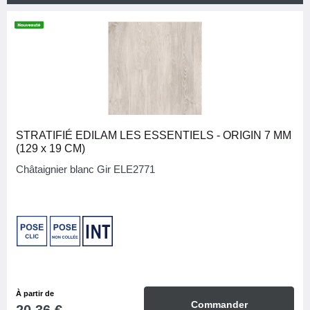
TRAFIC
Commercial: Général
10
DESTINATIONS
Chambre
10
STRATIFIÉ EDILAM LES ESSENTIELS - ORIGIN 7 MM
Pièce à vivre
10
(129 x 19 CM)
Salle de bain
6
Châtaignier blanc Gir ELE2771
Salles d'eau
6
COLLECTION
EDILAM LES ESSENTIELS
10
CATÉGORIE
À partir de
10
Commander
Murs & sols