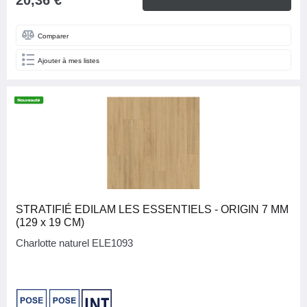
20,36 €
MARQUE
Comparer
Studio (Sols)
10
Ajouter à mes listes
APPLICATION/MODE DE POSE
Clic
10
Non collée
10
NB M2 PAR CARTON (SOLS)
FAMILLE DE COULEURS
STRATIFIÉ EDILAM LES ESSENTIELS - ORIGIN 7 MM
(129 x 19 CM)
Bois
10
Charlotte naturel ELE1093