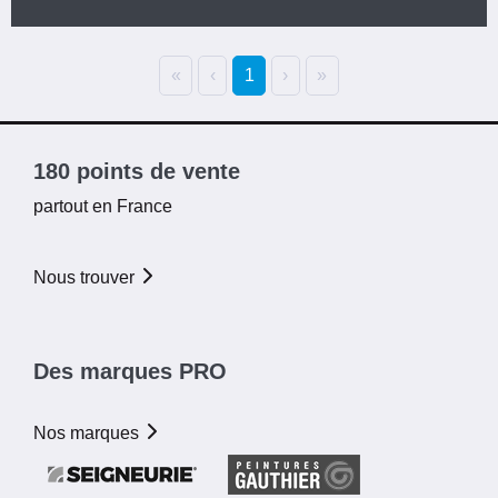
CATÉGORIE
«
‹
1
›
»
NB M2 PAR CARTON (SOLS)
180 points de vente
FAMILLE DE COULEURS
partout en France
Nous trouver
Des marques PRO
Nos marques