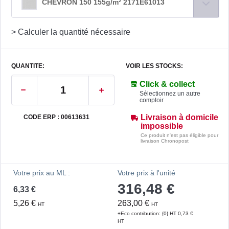
CHEVRON 150 155g/m² 2171E61013
> Calculer la quantité nécessaire
QUANTITE:
VOIR LES STOCKS:
Click & collect
Sélectionnez un autre
comptoir
Livraison à domicile
CODE ERP : 00613631
impossible
Ce produit n'est pas éligible pour
livraison Chronopost
Votre prix au ML :
Votre prix à l'unité
316,48 €
6,33 €
5,26 €
263,00 €
HT
HT
+Eco contribution: {0} HT 0,73 €
HT