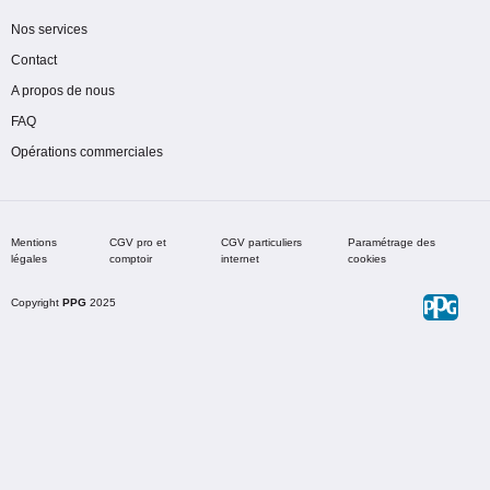
Nos services
Contact
A propos de nous
FAQ
Opérations commerciales
Mentions
CGV pro et
CGV particuliers
Paramétrage des
légales
comptoir
internet
cookies
Copyright
PPG
2025
Choisir une teinte