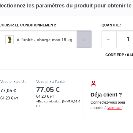
lectionnez les paramètres du produit pour obtenir le p
CHOISIR LE CONDITIONNEMENT:
QUANTITE:
à l'unité - charge max 15 kg
CODE ERP : 01
Votre prix au U :
Votre prix à l'unité
77,05 €
77,05 €
Déja client ?
64,20 €
HT
64,20 €
HT
+Eco contribution: {0} HT 0,01 €
Connectez-vous pour
HT
accéder à
votre tarif