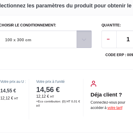
lectionnez les paramètres du produit pour obtenir le p
CHOISIR LE CONDITIONNEMENT:
QUANTITE:
100 x 300 cm
CODE ERP : 00
Votre prix au U :
Votre prix à l'unité
14,56 €
14,55 €
Déja client ?
12,12 €
HT
12,12 €
HT
+Eco contribution: {0} HT 0,01 €
Connectez-vous pour
HT
accéder à
votre tarif