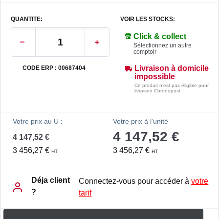
QUANTITE:
VOIR LES STOCKS:
Click & collect
Sélectionnez un autre
comptoir
Livraison à domicile
CODE ERP : 00687404
impossible
Ce produit n'est pas éligible pour
livraison Chronopost
Votre prix au U :
Votre prix à l'unité
4 147,52 €
4 147,52 €
3 456,27 €
3 456,27 €
HT
HT
Déja client
Connectez-vous pour accéder à
votre
?
tarif