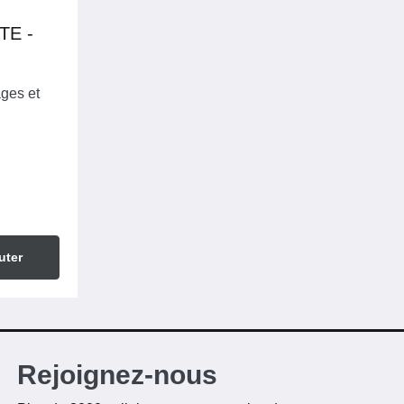
TE -
ages et
uter
Rejoignez-nous