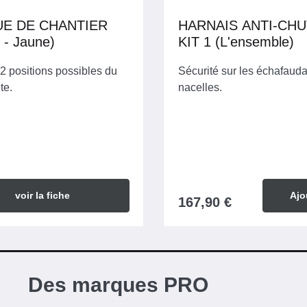
E DE CHANTIER
HARNAIS ANTI-CHU
(L'unité - Jaune)
KIT 1 (L'ensemble)
2 positions possibles du
Sécurité sur les échafaud
te.
nacelles.
voir la fiche
Ajo
167,90 €
Des marques PRO