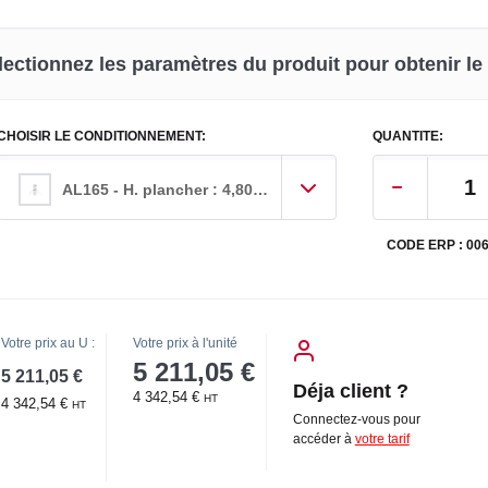
lectionnez les paramètres du produit pour obtenir le p
CHOISIR LE CONDITIONNEMENT:
QUANTITE:
AL165 - H. plancher : 4,80 m. H. travail maxi : 6,80 m
CODE ERP : 00
Votre prix au U :
Votre prix à l'unité
5 211,05 €
5 211,05 €
Déja client ?
4 342,54 €
HT
4 342,54 €
HT
Connectez-vous pour
accéder à
votre tarif