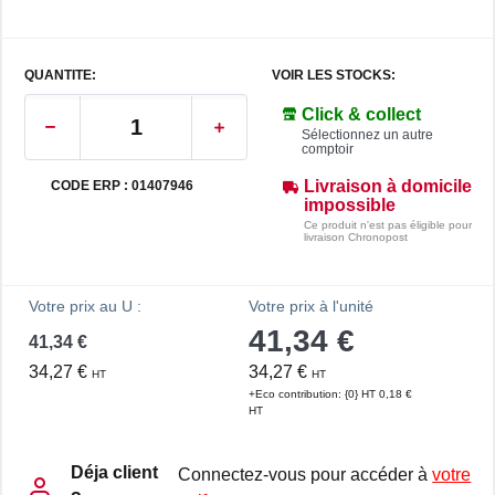
QUANTITE:
VOIR LES STOCKS:
Click & collect
Sélectionnez un autre
comptoir
Livraison à domicile
CODE ERP : 01407946
impossible
Ce produit n'est pas éligible pour
livraison Chronopost
Votre prix au U :
Votre prix à l'unité
41,34 €
41,34 €
34,27 €
34,27 €
HT
HT
+Eco contribution: {0} HT 0,18 €
HT
Déja client
Connectez-vous pour accéder à
votre