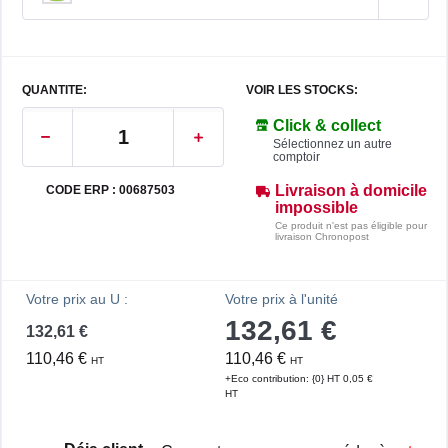
QUANTITE:
VOIR LES STOCKS:
Click & collect
Sélectionnez un autre
comptoir
Livraison à domicile
CODE ERP : 00687503
impossible
Ce produit n'est pas éligible pour
livraison Chronopost
Votre prix au U :
Votre prix à l'unité
132,61 €
132,61 €
110,46 €
110,46 €
HT
HT
+Eco contribution: {0} HT 0,05 €
HT