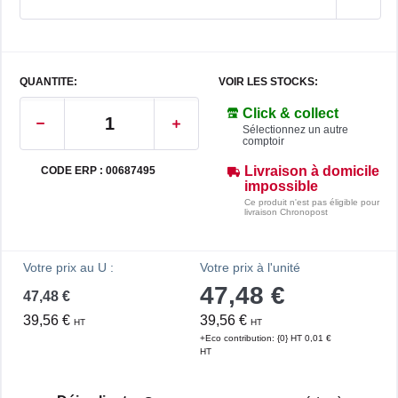
QUANTITE:
VOIR LES STOCKS:
Click & collect
Sélectionnez un autre
comptoir
Livraison à domicile
CODE ERP : 00687495
impossible
Ce produit n'est pas éligible pour
livraison Chronopost
Votre prix au U :
Votre prix à l'unité
47,48 €
47,48 €
39,56 €
39,56 €
HT
HT
+Eco contribution: {0} HT 0,01 €
HT