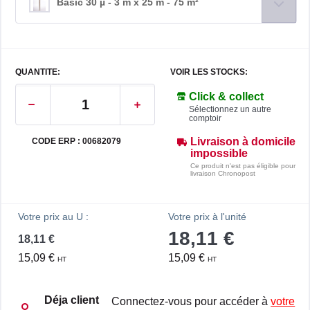
Basic 30 µ - 3 m x 25 m - 75 m²
QUANTITE:
VOIR LES STOCKS:
Click & collect
Sélectionnez un autre
comptoir
Livraison à domicile
CODE ERP : 00682079
impossible
Ce produit n'est pas éligible pour
livraison Chronopost
Votre prix au U :
Votre prix à l'unité
18,11 €
18,11 €
15,09 €
15,09 €
HT
HT
Déja client
Connectez-vous pour accéder à
votre