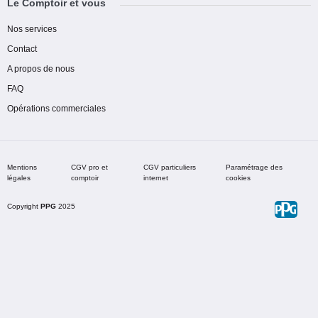
Le Comptoir et vous
Nos services
Contact
A propos de nous
FAQ
Opérations commerciales
Mentions
CGV pro et
CGV particuliers
Paramétrage des
légales
comptoir
internet
cookies
Copyright
PPG
2025
Choisir une teinte