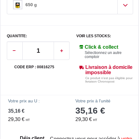
650 g
QUANTITE:
VOIR LES STOCKS:
Click & collect
Sélectionnez un autre
comptoir
Livraison à domicile
CODE ERP : 00816275
impossible
Ce produit n'est pas éligible pour
livraison Chronopost
Votre prix au U :
Votre prix à l'unité
35,16 €
35,16 €
29,30 €
29,30 €
HT
HT
Déja client
Connectez-vous pour accéder à
votre