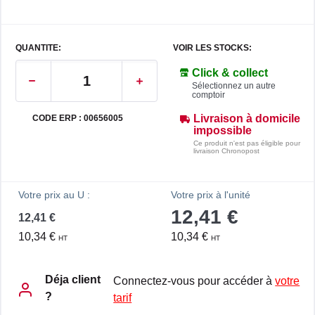
QUANTITE:
VOIR LES STOCKS:
Click & collect
Sélectionnez un autre
comptoir
Livraison à domicile
CODE ERP : 00656005
impossible
Ce produit n'est pas éligible pour
livraison Chronopost
Votre prix au U :
Votre prix à l'unité
12,41 €
12,41 €
10,34 €
10,34 €
HT
HT
Déja client
Connectez-vous pour accéder à
votre
?
tarif