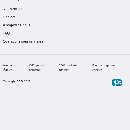
Nos services
Contact
A propos de nous
FAQ
Opérations commerciales
Mentions
CGV pro et
CGV particuliers
Paramétrage des
légales
comptoir
internet
cookies
Copyright
PPG
2025
Choisir une teinte