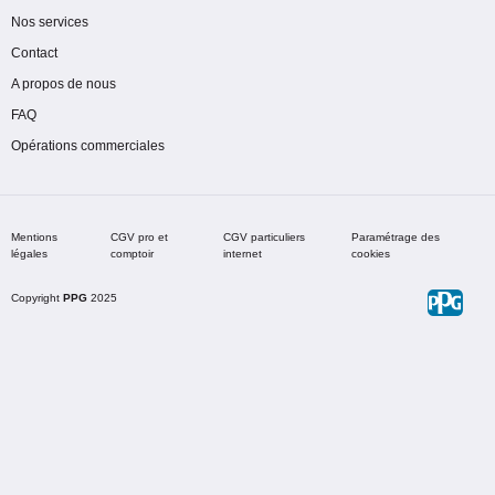
Nos services
Contact
A propos de nous
FAQ
Opérations commerciales
Mentions
CGV pro et
CGV particuliers
Paramétrage des
légales
comptoir
internet
cookies
Copyright
PPG
2025
Choisir une teinte