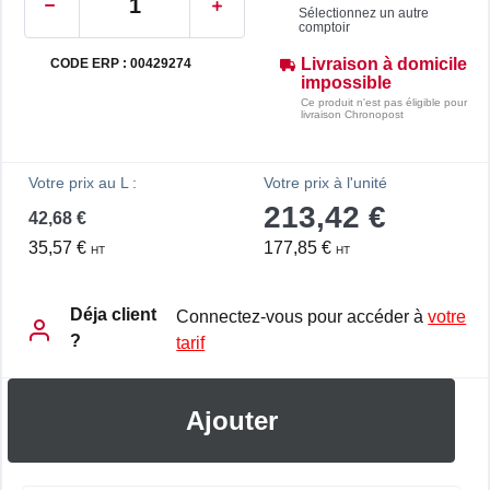
Sélectionnez un autre
comptoir
Livraison à domicile
CODE ERP : 00429274
impossible
Ce produit n'est pas éligible pour
livraison Chronopost
Votre prix au L :
Votre prix à l'unité
213,42 €
42,68 €
35,57 €
177,85 €
HT
HT
Déja client
Connectez-vous pour accéder à
votre
?
tarif
Ajouter