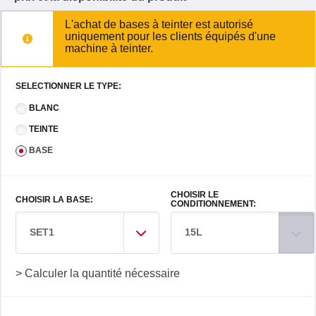
L'achat de bases à teinter est autorisé
uniquement pour les clients équipés d'une
machine à teinter.
SELECTIONNER LE TYPE:
BLANC
TEINTE
BASE
CHOISIR LE
CHOISIR LA BASE:
CONDITIONNEMENT:
SET1
15L
> Calculer la quantité nécessaire