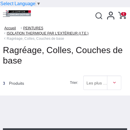
Select Language
▼
0
Accueil
PEINTURES
ISOLATION THERMIQUE PAR L'EXTÉRIEUR (I.T.E.)
Ragréage, Colles, Couches de base
Ragréage, Colles, Couches de
base
Trier:
Les plus vendus
Produits
3