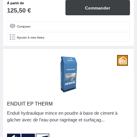
À partir de
Fibre de bois
1
Commander
125,50 €
Laine minérale
1
Comparer
Mousse résolique
1
Ajouter à mes listes
PSE
1
BASE
Phase aqueuse
3
ASPECT
Autre
3
ENDUIT EP THERM
NB M2 PAR CARTON (SOLS)
Enduit hydraulique mince en poudre à base de ciment à
gâcher avec de l’eau pour ragréage et surfaçag...
FAMILLE DE COULEURS