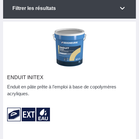
Filtrer les résultats
CATÉGORIE
3
Peintures
TYPE DE PRODUIT
Enduit
1
ENDUIT INITEX
MARQUE
Enduit en pâte prête à l’emploi à base de copolymères
acryliques.
Seigneurie
3
APPLICATION/MODE DE POSE
Taloche
3
CONVIENT POUR LES SYSTÈMES