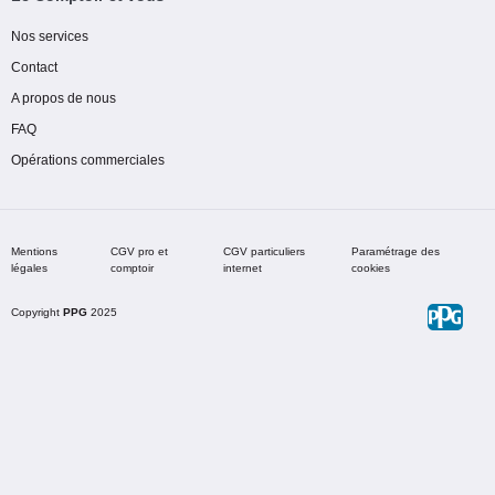
Nos services
Contact
A propos de nous
FAQ
Opérations commerciales
Mentions
CGV pro et
CGV particuliers
Paramétrage des
légales
comptoir
internet
cookies
Copyright
PPG
2025
Choisir une teinte