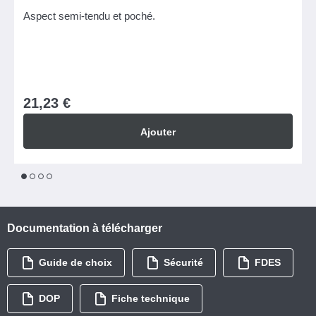
Aspect semi-tendu et poché.
21,23 €
Ajouter
1
2
3
4
Documentation à télécharger
Guide de choix
Sécurité
FDES
DOP
Fiche technique