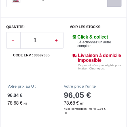
QUANTITE:
VOIR LES STOCKS:
Click & collect
Sélectionnez un autre
comptoir
Livraison à domicile
CODE ERP : 00687035
impossible
Ce produit n'est pas éligible pour
livraison Chronopost
Votre prix au U :
Votre prix à l'unité
96,05 €
96,04 €
78,68 €
78,68 €
HT
HT
+Eco contribution: {0} HT 1,36 €
HT