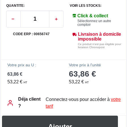
QUANTITE:
VOIR LES STOCKS:
Click & collect
Sélectionnez un autre
comptoir
Livraison à domicile
CODE ERP : 00656747
impossible
Ce produit n'est pas éligible pour
livraison Chronopost
Votre prix au U :
Votre prix à l'unité
63,86 €
63,86 €
53,22 €
53,22 €
HT
HT
Déja client
Connectez-vous pour accéder à
votre
?
tarif
Ajouter